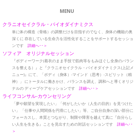
MENU
クラニオセイクラル・バイオダイナミクス
単に体の構造（骨格）の調整だけを目指すのでなく、身体の機能の奥
深くに 存在している生命力を活性化することをサポートするセッショ
ンです
詳細へ･･＞
ソフィア オリジナルセッション
『ボディーワーク(着衣のまま手技で筋肉等をもみほぐし全身のバラン
スを整える）』と『クラニオセイクラル・バイオダイナミクス(上記メ
ニュー)』にて、「ボディ（身体）-マインド（思考）-スピリット（精
神）」 にトータルに働きかけ、バランスを調え、調和へと導くオリジ
ナルの ディープケアセッションです
詳細へ･･＞
ライフコンサル-カウンセリング
「夢や願望を実現したい」「何がしたいか（人生の目的）を見つけた
い」 「仕事や人間関係を円滑にしたい」等、ご自分自身の深い部分に
フォーカスし、本質とつながり、制限や障害を越えて真に『自分らし
い人生を生きる』ことを見出すための対話セッションです
詳細へ･･
＞