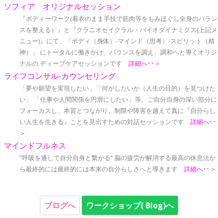
ソフィア オリジナルセッション
『ボディーワーク(着衣のまま手技で筋肉等をもみほぐし全身のバラン
スを整える）』と『クラニオセイクラル・バイオダイナミクス(上記メ
ニュー)』にて、「ボディ（身体）-マインド（思考）-スピリット（精
神）」 にトータルに働きかけ、バランスを調え、調和へと導くオリジ
ナルの ディープケアセッションです
詳細へ･･＞
ライフコンサル-カウンセリング
「夢や願望を実現したい」「何がしたいか（人生の目的）を見つけた
い」 「仕事や人間関係を円滑にしたい」等、ご自分自身の深い部分に
フォーカスし、本質とつながり、制限や障害を越えて真に『自分らし
い人生を生きる』ことを見出すための対話セッションです
詳細へ･･
＞
マインドフルネス
”呼吸を通して自分自身と繋がる” 脳の疲労が解消する最高の休息法か
ら最終的には最終的には本来の自分らしさへと導きます
詳細へ･･＞
ブログへ
ワークショップ( Blog)へ