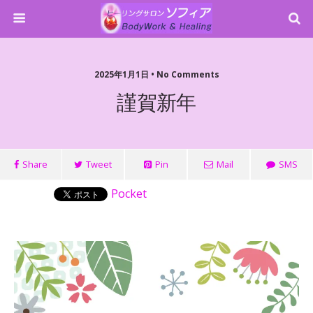
2025年1月1日 • No Comments
謹賀新年
Share
Tweet
Pin
Mail
SMS
Pocket