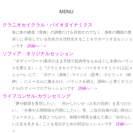
MENU
クラニオセイクラル・バイオダイナミクス
単に体の構造（骨格）の調整だけを目指すのでなく、身体の機能の奥
深くに 存在している生命力を活性化することをサポートするセッショ
ンです
詳細へ･･＞
ソフィア オリジナルセッション
『ボディーワーク(着衣のまま手技で筋肉等をもみほぐし全身のバラン
スを整える）』と『クラニオセイクラル・バイオダイナミクス(上記メ
ニュー)』にて、「ボディ（身体）-マインド（思考）-スピリット（精
神）」 にトータルに働きかけ、バランスを調え、調和へと導くオリジ
ナルの ディープケアセッションです
詳細へ･･＞
ライフコンサル-カウンセリング
「夢や願望を実現したい」「何がしたいか（人生の目的）を見つけた
い」 「仕事や人間関係を円滑にしたい」等、ご自分自身の深い部分に
フォーカスし、本質とつながり、制限や障害を越えて真に『自分らし
い人生を生きる』ことを見出すための対話セッションです
詳細へ･･
＞