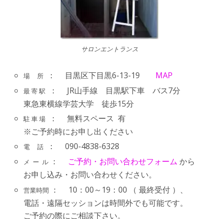
サロンエントランス
： 目黒区下目黒6-13-19
MAP
場 所
： JR山手線 目黒駅下車 バス7分
最 寄 駅
東急東横線学芸大学 徒歩15分
： 無料スペース 有
駐 車 場
※ご予約時にお申し出ください
： 090-4838-6328
電 話
：
ご予約・お問い合わせフォーム
から
メ ー ル
お申し込み・お問い合わせください。
： 10：00～19：00 （ 最終受付 ）、
営業時間
電話・遠隔セッションは時間外でも可能です。
ご予約の際にご相談下さい。