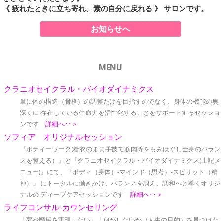
《 疲れたときに立ち寄れ、素の自分に戻れる 》 サロンです。
お知らせへ
MENU
クラニオセイクラル・バイオダイナミクス
単に体の構造（骨格）の調整だけを目指すのでなく、身体の機能の奥
深くに 存在している生命力を活性化することをサポートするセッショ
ンです
詳細へ･･＞
ソフィア オリジナルセッション
『ボディーワーク(着衣のまま手技で筋肉等をもみほぐし全身のバラン
スを整える）』と『クラニオセイクラル・バイオダイナミクス(上記メ
ニュー)』にて、「ボディ（身体）-マインド（思考）-スピリット（精
神）」 にトータルに働きかけ、バランスを調え、調和へと導くオリジ
ナルの ディープケアセッションです
詳細へ･･＞
ライフコンサル-カウンセリング
「夢や願望を実現したい」「何がしたいか（人生の目的）を見つけた