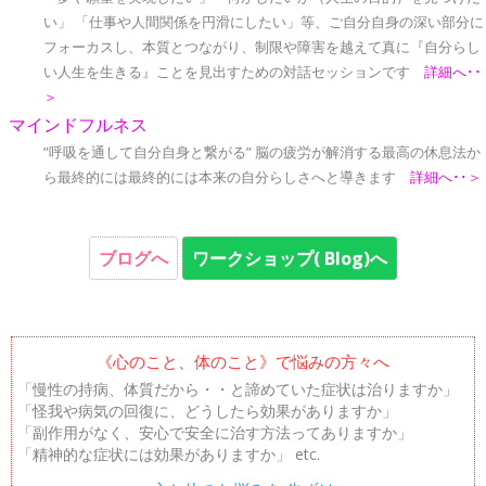
い」 「仕事や人間関係を円滑にしたい」等、ご自分自身の深い部分に
フォーカスし、本質とつながり、制限や障害を越えて真に『自分らし
い人生を生きる』ことを見出すための対話セッションです
詳細へ･･
＞
マインドフルネス
”呼吸を通して自分自身と繋がる” 脳の疲労が解消する最高の休息法か
ら最終的には最終的には本来の自分らしさへと導きます
詳細へ･･＞
ブログへ
ワークショップ( Blog)へ
《心のこと、体のこと》で悩みの方々へ
「慢性の持病、体質だから・・と諦めていた症状は治りますか」
「怪我や病気の回復に、どうしたら効果がありますか」
「副作用がなく、安心で安全に治す方法ってありますか」
「精神的な症状には効果がありますか」 etc.