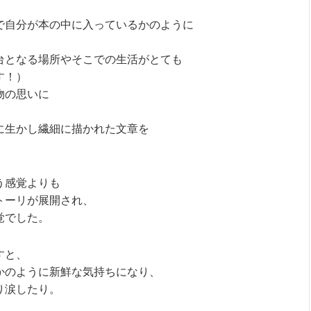
で自分が本の中に入っているかのように
台となる場所やそこでの生活がとても
す！）
物の思いに
に生かし繊細に描かれた文章を
。
う感覚よりも
トーリが展開され、
覚でした。
すと、
かのように新鮮な気持ちになり、
り涙したり。