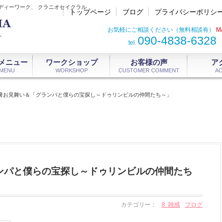
ディーワーク、 クラニオセイクラル
トップページ
ブログ
プライバシーポリシ
お気軽にご相談ください（無料相談有）
M
090-4838-6328
tel.
メニュー
ワークショップ
お客様の声
ア
 MENU
WORKSHOP
CUSTOMER COMMENT
A
暑お見舞い＆「グランパと僕らの宝探し～ドゥリンビルの仲間たち～」
ンパと僕らの宝探し～ドゥリンビルの仲間たち
カテゴリー：
8. 雑感
ブログ