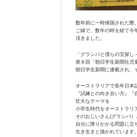
数年前に一時帰国された際
ご縁で、数年の時を経て今
頂きました。
「グランパと僕らの宝探し
第８回「朝日学生新聞社児
朝日学生新聞に連載され、
オーストラリアで長年日本
『試練との向き合い方』『
壮大なテーマを
小学生時代をオーストラリ
そのおじいさん(グランパ
自分に降りかかる問題に
立
生き生きと描かれています