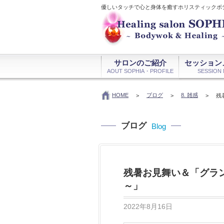
優しいタッチで心と身体を癒すホリスティックボ
サロンのご紹介
セッション
AOUT SOPHIA・PROFILE
SESSION
HOME
ブログ
8. 雑感
>
>
>
残
ブログ
Blog
残暑お見舞い＆「グラ
～」
2022年8月16日