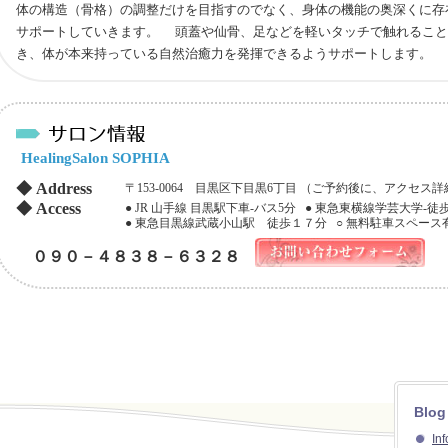
体の構造（骨格）の調整だけを目指すのでなく、身体の機能の奥深くに存
サポートしていきます。 頭蓋や仙骨、足などを軽いタッチで触れること
き、体が本来持っている自然治癒力を発揮できるようサポートします。
HealingSalon SOPHIA
◆ Address
〒153-0064 目黒区下目黒6丁目 （ご予約後に、アクセ
◆ Access
● JR 山手線 目黒駅下車-バス5分 ● 東急東横線学芸大学-徒歩
● 東急目黒線武蔵小山駅 徒歩１７分 ○ 無料駐車スペース
０９０－４８３８－６３２８
Blog
In