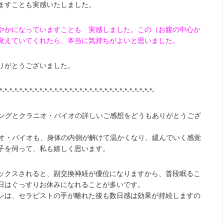
ますことも実感いたしました。
やかになっていますことも 実感しました。この（お腹の中心か
覚えていてくれたら、本当に気持ちがよいと思いました。
りがとうございました。
*-*-*-*-*-*-*-*-*-*-*-*-*-*-*-*-*-*-*-*-*-*-*-*-*-*-*-*-*-*-*-
リングとクラニオ・バイオの詳しいご感想をどうもありがとうござ
ニオ・バイオも、身体の内側が解けて温かくなり、緩んでいく感覚
子を伺って、私も嬉しく思います。
ックスされると、副交換神経が優位になりますから、普段眠るこ
日はぐっすりお休みになれることが多いです。
ンは、セラピストの手が離れた後も数日感は効果が持続しますの