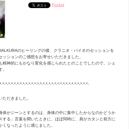
Pocket
ALKURAのヒーリングの後、クラニオ・バイオのセッションを
セッションのご感想をお寄せいただきました。
も精神的にもかなり変化を感じられたとのことでしたので、シェ
す。
*-*-*-*-*-*-*-*-*-*-*-*-*-*-*-*-*-*-*-*-*-*-*-*-*-*-*-*-*-*-*-
いただきました。
身体がジーンとするのは、身体の中に集中したからなのかどうか
スする」言葉を聞いたときに、ほぼ同時に、肩がカタンと前方に
かくなったように感じました。