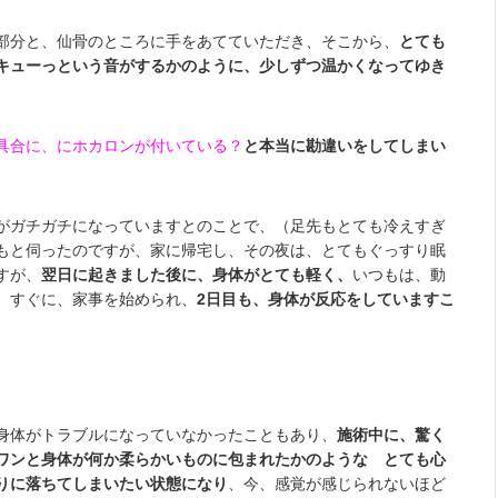
部分と、仙骨のところに手をあてていただき、そこから、
とても
キューっという音がするかのように、少しずつ温かくなってゆき
具合に、にホカロンが付いている？
と本当に勘違いをしてしまい
がガチガチになっていますとのことで、（足先もとても冷えすぎ
もと伺ったのですが、家に帰宅し、その夜は、とてもぐっすり眠
すが、
翌日に起きました後に、身体がとても軽く、
いつもは、動
、すぐに、家事を始められ、
2日目も、身体が反応をしていますこ
身体がトラブルになっていなかったこともあり、
施術中に、驚く
ワンと身体が何か柔らかいものに包まれたかのような とても心
りに落ちてしまいたい状態になり
、今、感覚が感じられないほど