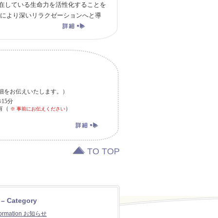
在している生命力を活性化することを
により深いリラクゼーションへと導
ス詳細をお伝えいたします。）
15分
有（
）
※ 事前にお伝えください
TO TOP
 – Category
formation お知らせ