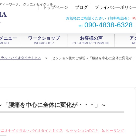
ディーワーク、 クラニオセイクラル
トップページ
ブログ
プライバシーポリシ
お気軽にご相談ください（無料相談有）
M
090-4838-6328
tel.
メニュー
ワークショップ
お客様の声
ア
 MENU
WORKSHOP
CUSTOMER COMMENT
A
イクラル・バイオダイナミクス
>
セッション後のご感想～「腰痛を中心に全体に変化が・
～「腰痛を中心に全体に変化が・・・」～
クラニオセイクラル・バイオダイナミクス
4. セッションのこと
5. ヒーリング