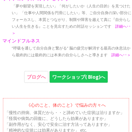
「夢や願望を実現したい」「何がしたいか（人生の目的）を見つけた
い」 「仕事や人間関係を円滑にしたい」等、ご自分自身の深い部分に
フォーカスし、本質とつながり、制限や障害を越えて真に『自分らし
い人生を生きる』ことを見出すための対話セッションです
詳細へ･･
＞
マインドフルネス
”呼吸を通して自分自身と繋がる” 脳の疲労が解消する最高の休息法か
ら最終的には最終的には本来の自分らしさへと導きます
詳細へ･･＞
ブログへ
ワークショップ( Blog)へ
《心のこと、体のこと》で悩みの方々へ
「慢性の持病、体質だから・・と諦めていた症状は治りますか」
「怪我や病気の回復に、どうしたら効果がありますか」
「副作用がなく、安心で安全に治す方法ってありますか」
「精神的な症状には効果がありますか」 etc.