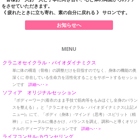
をさせていただきます。
《 疲れたときに立ち寄れ、素の自分に戻れる 》 サロンです。
お知らせへ
MENU
クラニオセイクラル・バイオダイナミクス
単に体の構造（骨格）の調整だけを目指すのでなく、身体の機能の奥
深くに 存在している生命力を活性化することをサポートするセッショ
ンです
詳細へ･･＞
ソフィア オリジナルセッション
『ボディーワーク(着衣のまま手技で筋肉等をもみほぐし全身のバラン
スを整える）』と『クラニオセイクラル・バイオダイナミクス(上記メ
ニュー)』にて、「ボディ（身体）-マインド（思考）-スピリット（精
神）」 にトータルに働きかけ、バランスを調え、調和へと導くオリジ
ナルの ディープケアセッションです
詳細へ･･＞
ライフコンサル-カウンセリング