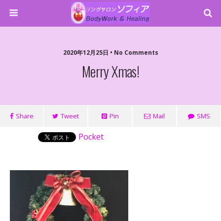
2020年12月25日 • No Comments
Merry Xmas!
Share
Tweet
Pin
Mail
SMS
Pocket