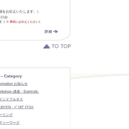
ス詳細をお伝えいたします。）
15分
有（
）
※ 事前にお伝えください
TO TOP
 – Category
formation お知らせ
rkshop–講座・Event etc.
インドフルネス
ﾆｵｾｲｸﾗﾙ・ﾊﾞｲｵﾀﾞｲﾅﾐｸｽ
ーリング
ディーワーク