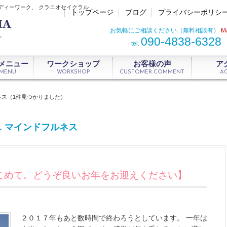
ディーワーク、 クラニオセイクラル
トップページ
ブログ
プライバシーポリシ
お気軽にご相談ください（無料相談有）
M
090-4838-6328
tel.
メニュー
ワークショップ
お客様の声
ア
 MENU
WORKSHOP
CUSTOMER COMMENT
A
ルネス（1件見つかりました）
7. マインドフルネス
こめて。どうぞ良いお年をお迎えください】
２０１７年もあと数時間で終わろうとしています。 一年は