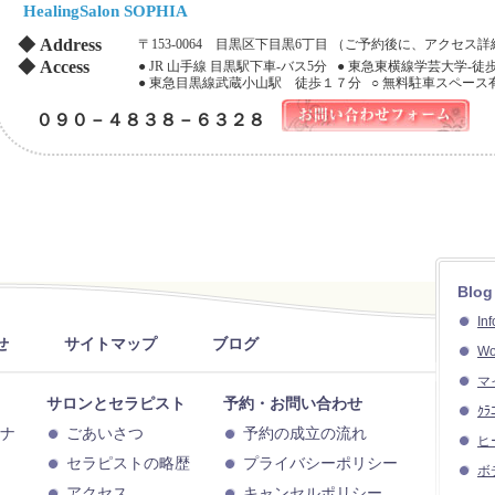
HealingSalon SOPHIA
◆ Address
〒153-0064 目黒区下目黒6丁目 （ご予約後に、アクセ
◆ Access
● JR 山手線 目黒駅下車-バス5分 ● 東急東横線学芸大学-徒歩
● 東急目黒線武蔵小山駅 徒歩１７分 ○ 無料駐車スペース
０９０－４８３８－６３２８
Blog
In
せ
サイトマップ
ブログ
Wo
マ
サロンとセラピスト
予約・お問い合わせ
ｸﾗ
ナ
ごあいさつ
予約の成立の流れ
ヒ
セラピストの略歴
プライバシーポリシー
ボ
アクセス
キャンセルポリシー